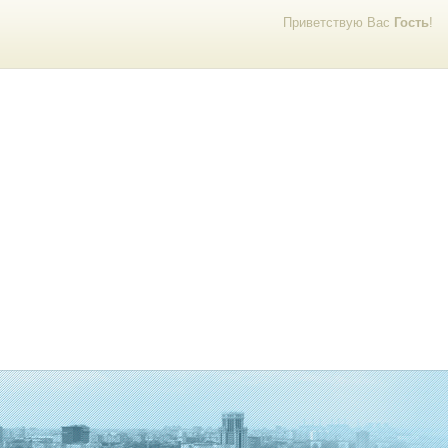
Приветствую Вас
Гость
!