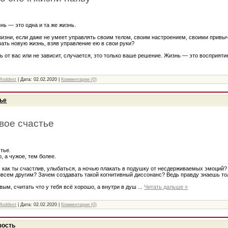
нь — это одна и та же жизнь.
 жизни, если даже не умеет управлять своим телом, своим настроением, своими прив
чать новую жизнь, взяв управление ею в свои руки?
ь от вас или не зависит, случается, это только ваше решение. Жизнь — это восприят
Moddest
| Дата:
02.02.2020
|
Комментарии (0)
ье
вое счастье
тье.
, а чужое, тем более.
 как ты счастлив, улыбаться, а ночью плакать в подушку от несдерживаемых эмоций?
овсем другим? Зачем создавать такой когнитивный диссонанс? Ведь правду знаешь то
вым, считать что у тебя всё хорошо, а внутри в душ
...
Читать дальше »
Moddest
| Дата:
02.02.2020
|
Комментарии (0)
зость