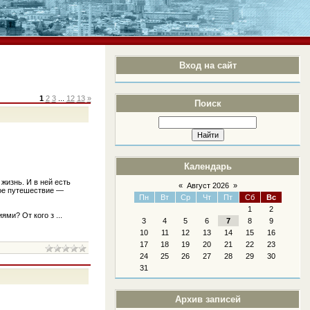
Вход на сайт
1
2
3
...
12
13
»
Поиск
Календарь
жизнь. И в ней есть
«
Август 2026
»
вное путешествие —
Пн
Вт
Ср
Чт
Пт
Сб
Вс
1
2
иями? От кого з
...
3
4
5
6
7
8
9
10
11
12
13
14
15
16
17
18
19
20
21
22
23
24
25
26
27
28
29
30
31
Архив записей