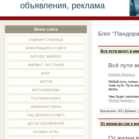
объявления, реклама
Меню сайта
Блог "Пандора
ГЛАВНАЯ СТРАНИЦА
ИНФОРМАЦИЯ О САЙТЕ
Всё пути ведут в ни
КАТАЛОГ ФАЙЛОВ
Всё пути в
ФИРМЫ Г. КОСТАНАЯ
БЛОГ
Андрей Притиск
Любой путь только 
ФОРУМ
тоже пути. Пути вн
жизнь.
ФОТОАЛЬБОМЫ
Чем будет наполне
ГОСТЕВАЯ КНИГА
Читать дальше »
ОБРАТНАЯ СВЯЗЬ
Просмотров: 303 | Добавил:
FAQ (ВОПРОС/ОТВЕТ)
ДОСКА ОБЪЯВЛЕНИЙ
От жизни во сне к ж
ОНЛАЙН ИГРЫ
От жизни в