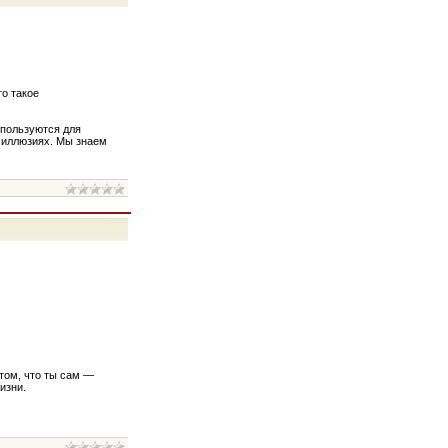
о такое
спользуются для
х иллюзиях. Мы знаем
том, что ты сам —
изни.