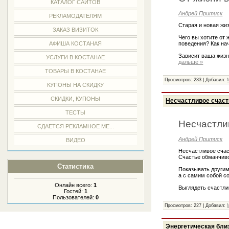
КАТАЛОГ САЙТОВ
Андрей Притиск
РЕКЛАМОДАТЕЛЯМ
Старая и новая жиз
ЗАКАЗ ВИЗИТОК
Чего вы хотите от
поведения? Как на
АФИША КОСТАНАЯ
Зависит ваша жизн
УСЛУГИ В КОСТАНАЕ
дальше »
ТОВАРЫ В КОСТАНАЕ
Просмотров: 233 | Добавил:
КУПОНЫ НА СКИДКУ
СКИДКИ, КУПОНЫ
Несчастливое счаст
ТЕСТЫ
Несчастли
СДАЕТСЯ РЕКЛАМНОЕ МЕ...
Андрей Притиск
ВИДЕО
Несчастливое счас
Счастье обманчиво
Статистика
Показывать другим
а с самим собой с
Онлайн всего:
1
Выглядеть счастли
Гостей:
1
Пользователей:
0
Просмотров: 227 | Добавил:
Энергетическая бли