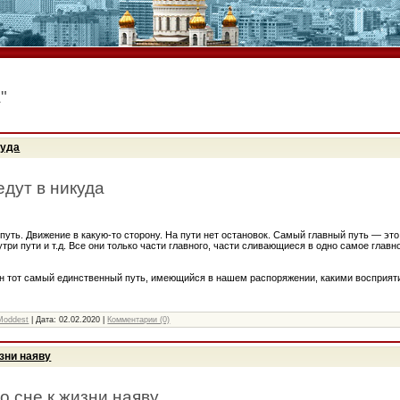
"
куда
едут в никуда
путь. Движение в какую-то сторону. На пути нет остановок. Самый главный путь — это 
утри пути и т.д. Все они только части главного, части сливающиеся в одно самое гла
н тот самый единственный путь, имеющийся в нашем распоряжении, какими восприят
Moddest
| Дата:
02.02.2020
|
Комментарии (0)
изни наяву
о сне к жизни наяву