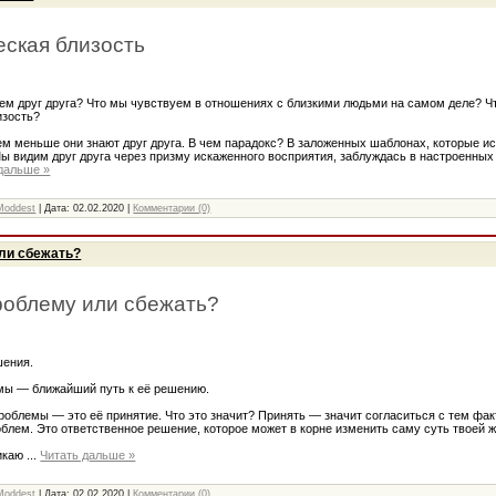
еская близость
ем друг друга? Что мы чувствуем в отношениях с близкими людьми на самом деле? Чт
изость?
ем меньше они знают друг друга. В чем парадокс? В заложенных шаблонах, которые и
Мы видим друг друга через призму искаженного восприятия, заблуждась в настроенны
дальше »
Moddest
| Дата:
02.02.2020
|
Комментарии (0)
ли сбежать?
роблему или сбежать?
шения.
мы — ближайший путь к её решению.
облемы — это её принятие. Что это значит? Принять — значит согласиться с тем фак
облем. Это ответственное решение, которое может в корне изменить саму суть твоей ж
икаю
...
Читать дальше »
Moddest
| Дата:
02.02.2020
|
Комментарии (0)