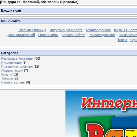
[
Пандора кз - Костанай, объявления, реклама
]
Вход на сайт
Меню сайта
Главная страница
Информация о сайте
Каталог файлов
Фирмы г. Кост
Доска объявлений
Онлайн игры
Каталог сайтов
Рекламодателям
Заказ визи
Тесты
Сда
Categories
Реклама в Костанае.
[86]
Информация
[9]
Праздники, события
[12]
Афиша, акции
[7]
Услуги
[52]
Товары
[29]
Скидки, купоны
[0]