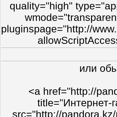
quality="high" type="ap
wmode="transparent
pluginspage="http://www
allowScriptAcce
или об
<a href="http://pan
title="Интернет
src="http://pandora.kz