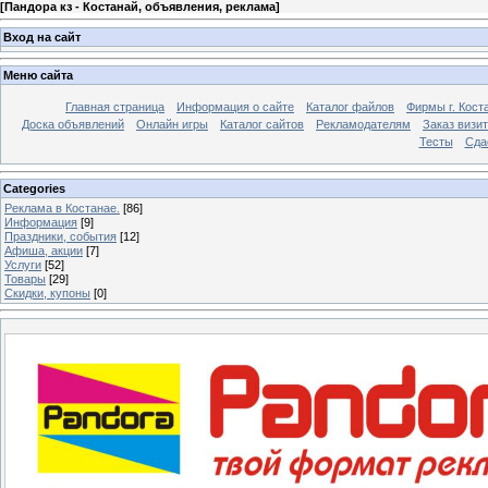
[
Пандора кз - Костанай, объявления, реклама
]
Вход на сайт
Меню сайта
Главная страница
Информация о сайте
Каталог файлов
Фирмы г. Кост
Доска объявлений
Онлайн игры
Каталог сайтов
Рекламодателям
Заказ визи
Тесты
Сда
Categories
Реклама в Костанае.
[86]
Информация
[9]
Праздники, события
[12]
Афиша, акции
[7]
Услуги
[52]
Товары
[29]
Скидки, купоны
[0]