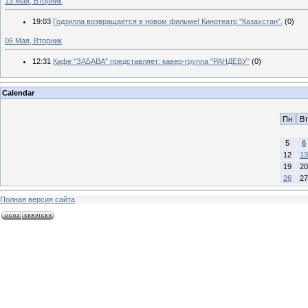
13 Мая, Вторник
19:03
Годзилла возвращается в новом фильме! Кинотеатр "Казахстан".
(0)
06 Мая, Вторник
12:31
Кафе "ЗАБАВА" представляет: кавер-группа "РАНДЕВУ"
(0)
Calendar
Пн
Вт
5
6
12
13
19
20
26
27
Полная версия сайта