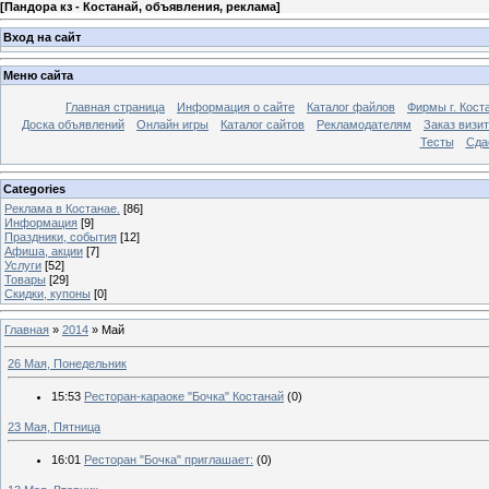
[
Пандора кз - Костанай, объявления, реклама
]
Вход на сайт
Меню сайта
Главная страница
Информация о сайте
Каталог файлов
Фирмы г. Кост
Доска объявлений
Онлайн игры
Каталог сайтов
Рекламодателям
Заказ визи
Тесты
Сда
Categories
Реклама в Костанае.
[86]
Информация
[9]
Праздники, события
[12]
Афиша, акции
[7]
Услуги
[52]
Товары
[29]
Скидки, купоны
[0]
Главная
»
2014
»
Май
26 Мая, Понедельник
15:53
Ресторан-караоке "Бочка" Костанай
(0)
23 Мая, Пятница
16:01
Ресторан "Бочка" приглашает:
(0)