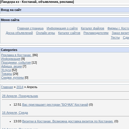
[
Пандора кз - Костанай, объявления, реклама
]
Вход на сайт
Меню сайта
Главная страница
Информация о сайте
Каталог файлов
Фирмы г. Кост
Доска объявлений
Онлайн игры
Каталог сайтов
Рекламодателям
Заказ визи
Тесты
Сда
Categories
Реклама в Костанае.
[86]
Информация
[9]
Праздники, события
[12]
Афиша, акции
[7]
Услуги
[52]
Товары
[29]
Скидки, купоны
[0]
Главная
»
2014
»
Апрель
28 Апреля, Понедельник
12:51
Вас приглашает ресторан "БОЧКА" Костанай
(0)
16 Апреля, Среда
13:03
Визитки в Костанае. Возможна доставка визиток по Костанаю.
(0)