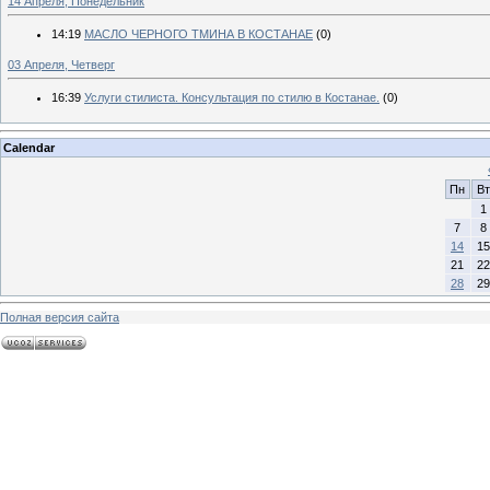
14 Апреля, Понедельник
14:19
МАСЛО ЧЕРНОГО ТМИНА В КОСТАНАЕ
(0)
03 Апреля, Четверг
16:39
Услуги стилиста. Консультация по стилю в Костанае.
(0)
Calendar
Пн
Вт
1
7
8
14
15
21
22
28
29
Полная версия сайта