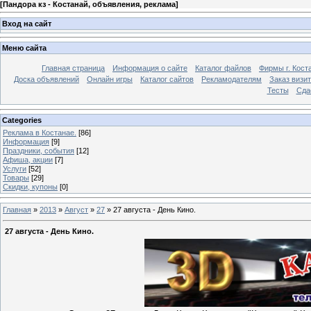
[
Пандора кз - Костанай, объявления, реклама
]
Вход на сайт
Меню сайта
Главная страница
Информация о сайте
Каталог файлов
Фирмы г. Кост
Доска объявлений
Онлайн игры
Каталог сайтов
Рекламодателям
Заказ визи
Тесты
Сда
Categories
Реклама в Костанае.
[86]
Информация
[9]
Праздники, события
[12]
Афиша, акции
[7]
Услуги
[52]
Товары
[29]
Скидки, купоны
[0]
Главная
»
2013
»
Август
»
27
» 27 августа - День Кино.
27 августа - День Кино.