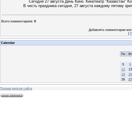
Сегодня 27 августа День Кино. Кинотеатр "Казакстан" К
В честь праздника сегодня, 27 августа каждому пятому зри
Всего комментариев
:
0
Добавлять комментарии могу
[
Р
Calendar
Пн
Вт
5
6
12
13
19
20
26
27
Полная версия сайта