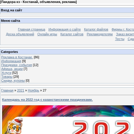
[
Пандора кз - Костанай, объявления, реклама
]
Вход на сайт
Меню сайта
Главная страница
Информация о сайте
Каталог файлов
Фирмы г. Кост
Доска объявлений
Онлайн игры
Каталог сайтов
Рекламодателям
Заказ визи
Тесты
Сда
Categories
Реклама в Костанае.
[86]
Информация
[9]
Праздники, события
[12]
Афиша, акции
[7]
Услуги
[52]
Товары
[29]
Скидки, купоны
[0]
Главная
»
2021
»
Ноябрь
»
27
Календарь на 2022 год с казахстанскими праздниками.